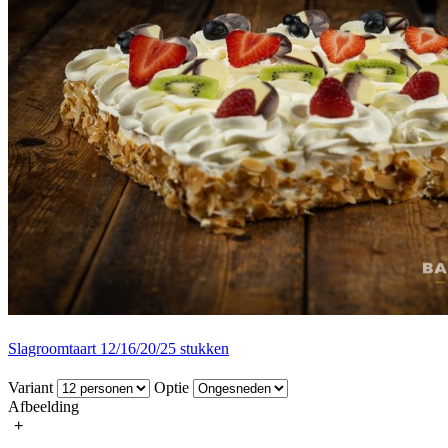
Slagroomtaart 12/16/20/25 stukken
Variant
Optie
Afbeelding
+