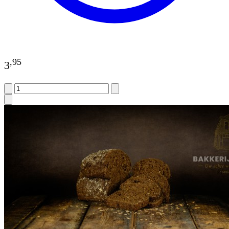
,
95
3