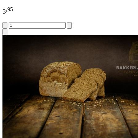
,
95
3