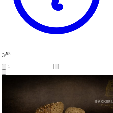
,
95
3