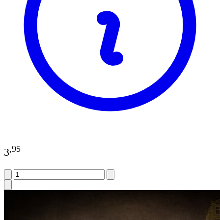
,
95
3