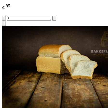
,
95
4