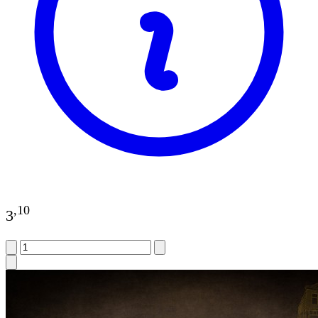
,
10
3