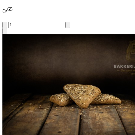
,
65
0