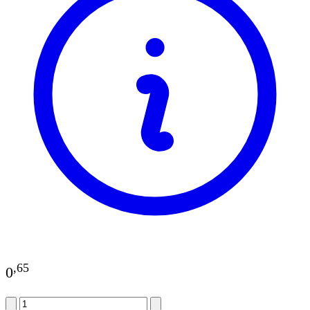
,
65
0