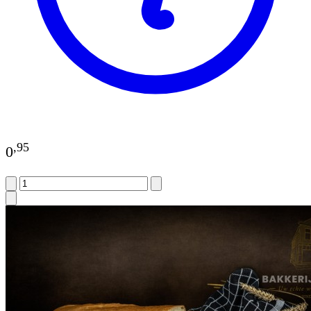
,
95
0