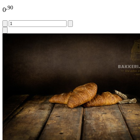
,
90
0