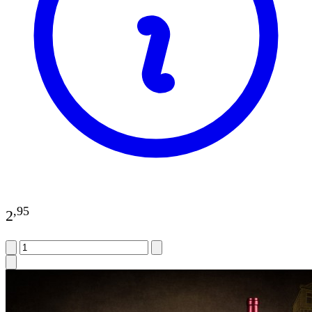
,
95
2