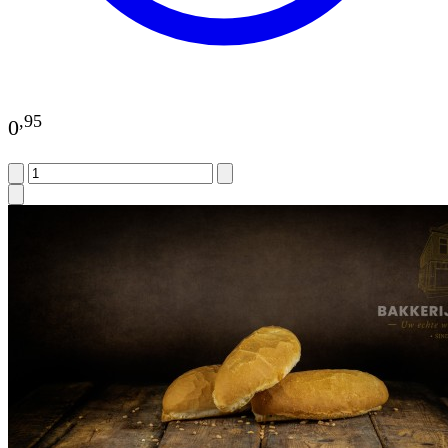
,
95
0