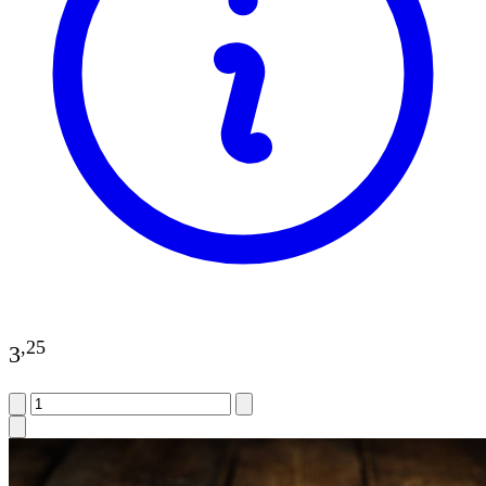
,
25
3