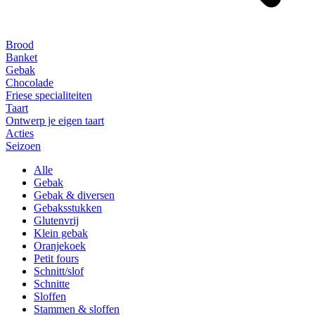
Brood
Banket
Gebak
Chocolade
Friese specialiteiten
Taart
Ontwerp je eigen taart
Acties
Seizoen
Alle
Gebak
Gebak & diversen
Gebaksstukken
Glutenvrij
Klein gebak
Oranjekoek
Petit fours
Schnitt/slof
Schnitte
Sloffen
Stammen & sloffen