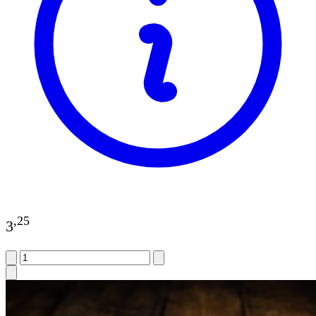
,
25
3