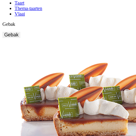
Taart
Thema-taarten
Vlaai
Gebak
Gebak