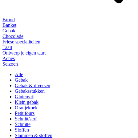
Brood
Banket
Gebak
Chocolade
Friese specialiteiten
Taart
Ontwerp je eigen taart
Acties
Seizoen
Alle
Gebak
Gebak & diversen
Gebaksstukken
Glutenvrij
Klein gebak
Oranjekoek
Petit fours
Schnitt/slof
Schnitte
Sloffen
Stammen & sloffen