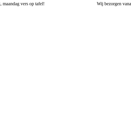
l!
Wij
bezorgen
vanaf 3,75